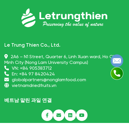
Le Trung Thien Co., Ltd.
2A6 – N1 Street, Quarter 6, Linh Xuan ward, Ho Chi
Minh City (Nong Lam University Campus)
VN:
+84 905383712
En:
+84 97 8420424
globalpartners@nonglamfood.com
vietnamdriedfruits.vn
베트남 말린 과일 연결