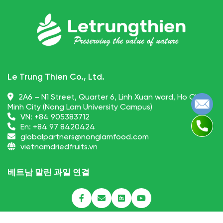
Le Trung Thien Co., Ltd.
2A6 – N1 Street, Quarter 6, Linh Xuan ward, Ho Chi
Minh City (Nong Lam University Campus)
VN:
+84 905383712
En:
+84 97 8420424
globalpartners@nonglamfood.com
vietnamdriedfruits.vn
베트남 말린 과일 연결