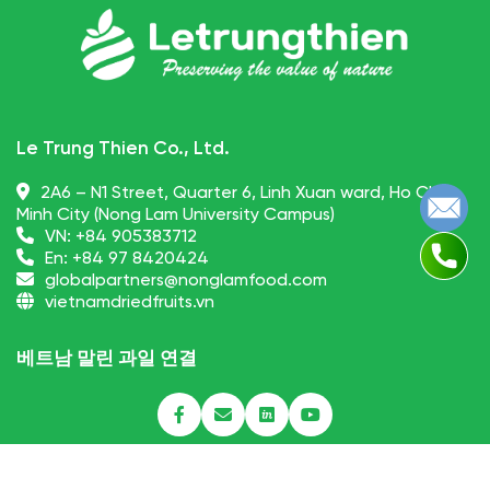
Le Trung Thien Co., Ltd.
2A6 – N1 Street, Quarter 6, Linh Xuan ward, Ho Chi
Minh City (Nong Lam University Campus)
VN:
+84 905383712
En:
+84 97 8420424
globalpartners@nonglamfood.com
vietnamdriedfruits.vn
베트남 말린 과일 연결